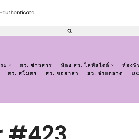
e-authenticate.
าระ
สว. ข่าวสาร
ห้อง สว. ไลฟ์สไตล์
ห้องพิ
สว. สโมสร
สว. ขออาสา
สว. จ่ายตลาด
DO
r #423