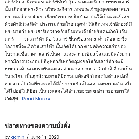
เสาร์นั้น จะมีเทพพระเสาร์พิทักษ์ คุ้มครองและรักษาเทพพระเสาร์
นั้น เกิดจากพระศิวะ หรือพระอิศวร เทพพระเจ้าสูงสุดของศาสนา
พราหมณ์ ทรงนำเอาเสือพยัคฆราช สิบตัวมาป่นให้เป็นผงแล้วห่อ
ด้วยผ้าสีม่วง สีดำ ประพรมด้วยน้ำอมฤตทำให้เกิดเทพเจ้าอีกองค์มี
พระนามว่า พระเสาร์เทวราชอันเป็นเทพเจ้าสำหรับคนเกิดในวัน
เสาร์ วันเสาร์ห้า คือ วันเสาร์ ขึ้นหรือแรม ๕ ค่ำ เดือน ๕ ซึ่ง
โอกาสที่จะเกิดวันเสาร์ห้า นั้นเกิดได้ยาก ตามคติความเชื่อของ
โบราณเชื่อว่าดาวเสาร์เป็นดาวแห่งความเข้มแข็ง และมีพลังมาก
หากมีการประกอบพิธีพุทธาภิเษกวัตถุมงคลในวันเสาร์ห้า จะมี
พุทธคุณด้านคงกระพันและแคล้วคลาด มากกว่าวันปกติ ถือว่าเป็น
วันธงไชย เป็นฤกษ์งามยามดีมีดาวบนท้องฟ้าโคจรในตำแหน่งที่
สวยงามเป็นวันที่ควรจะได้มีกิจกรรมอันเป็นมหามงคลร่วมกัน หรือ
ได้ไปอยู่ในพิธีอันเป็นมงคลจะได้อำนวยอวยสุข อำนวยอวยพรให้
เกิดสุข…
Read More »
ปลายทางของความมั่งคั่ง
by
admin
June 14, 2020