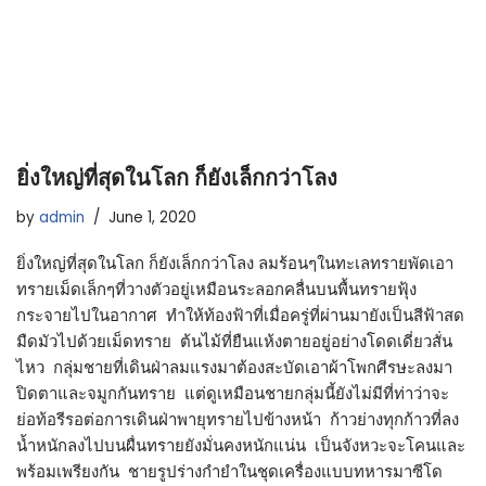
ยิ่งใหญ่ที่สุดในโลก ก็ยังเล็กกว่าโลง
by
admin
June 1, 2020
ยิ่งใหญ่ที่สุดในโลก ก็ยังเล็กกว่าโลง ลมร้อนๆในทะเลทรายพัดเอา
ทรายเม็ดเล็กๆที่วางตัวอยู่เหมือนระลอกคลื่นบนพื้นทรายฟุ้ง
กระจายไปในอากาศ ทำให้ท้องฟ้าที่เมื่อครู่ที่ผ่านมายังเป็นสีฟ้าสด
มืดมัวไปด้วยเม็ดทราย ต้นไม้ที่ยืนแห้งตายอยู่อย่างโดดเดี่ยวสั่น
ไหว กลุ่มชายที่เดินฝ่าลมแรงมาต้องสะบัดเอาผ้าโพกศีรษะลงมา
ปิดตาและจมูกกันทราย แต่ดูเหมือนชายกลุ่มนี้ยังไม่มีที่ท่าว่าจะ
ย่อท้อรีรอต่อการเดินฝ่าพายุทรายไปข้างหน้า ก้าวย่างทุกก้าวที่ลง
น้ำหนักลงไปบนผื่นทรายยังมั่นคงหนักแน่น เป็นจังหวะจะโคนและ
พร้อมเพรียงกัน ชายรูปร่างกำยำในชุดเครื่องแบบทหารมาซีโด