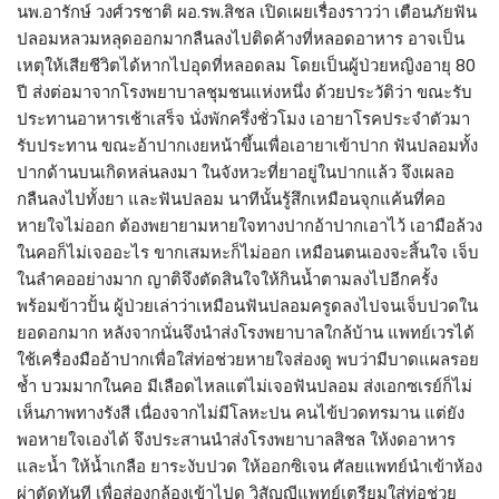
นพ.อารักษ์ วงศ์วรชาติ ผอ.รพ.สิชล เปิดเผยเรื่องราวว่า เตือนภัยฟัน
ปลอมหลวมหลุดออกมากลืนลงไปติดค้างที่หลอดอาหาร อาจเป็น
เหตุให้เสียชีวิตได้หากไปอุดที่หลอดลม โดยเป็นผู้ป่วยหญิงอายุ 80
ปี ส่งต่อมาจากโรงพยาบาลชุมชนแห่งหนึ่ง ด้วยประวัติว่า ขณะรับ
ประทานอาหารเช้าเสร็จ นั่งพักครึ่งชั่วโมง เอายาโรคประจำตัวมา
รับประทาน ขณะอ้าปากเงยหน้าขึ้นเพื่อเอายาเข้าปาก ฟันปลอมทั้ง
ปากด้านบนเกิดหล่นลงมา ในจังหวะที่ยาอยู่ในปากแล้ว จึงเผลอ
กลืนลงไปทั้งยา และฟันปลอม นาทีนั้นรู้สึกเหมือนจุกแค้นที่คอ
หายใจไม่ออก ต้องพยายามหายใจทางปากอ้าปากเอาไว้ เอามือล้วง
ในคอก็ไม่เจออะไร ขากเสมหะก็ไม่ออก เหมือนตนเองจะสิ้นใจ เจ็บ
ในลำคออย่างมาก ญาติจึงตัดสินใจให้กินน้ำตามลงไปอีกครั้ง
พร้อมข้าวปั้น ผู้ป่วยเล่าว่าเหมือนฟันปลอมครูดลงไปจนเจ็บปวดใน
ยอดอกมาก หลังจากนั่นจึงนำส่งโรงพยาบาลใกล้บ้าน แพทย์เวรได้
ใช้เครื่องมืออ้าปากเพื่อใส่ท่อช่วยหายใจส่องดู พบว่ามีบาดแผลรอย
ช้ำ บวมมากในคอ มีเลือดไหลแต่ไม่เจอฟันปลอม ส่งเอกซเรย์ก็ไม่
เห็นภาพทางรังสี เนื่องจากไม่มีโลหะปน คนไข้ปวดทรมาน แต่ยัง
พอหายใจเองได้ จึงประสานนำส่งโรงพยาบาลสิชล ให้งดอาหาร
และน้ำ ให้น้ำเกลือ ยาระงับปวด ให้ออกซิเจน ศัลยแพทย์นำเข้าห้อง
ผ่าตัดทันที เพื่อส่องกล้องเข้าไปดู วิสัญญีแพทย์เตรียมใส่ท่อช่วย