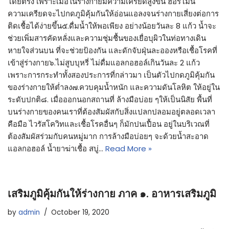
โดยตรง เพราะเมื่อในร่างกายมีความเครียดสูงขึ้น ฮอร์โมน
ความเครียดจะไปกดภูมิคุ้มกันให้อ่อนแอลงจนร่างกายเสี่ยงต่อการ
ติดเชื้อได้ง่ายขึ้น๕.ดื่มน้ำให้พอเพียง อย่างน้อยวันละ 8 แก้ว น้ำจะ
ช่วยเพิ่มสารคัดหลั่งและความชุ่มชื้นของเยื่อบุผิวในท่อทางเดิน
หายใจส่วนบน ที่จะช่วยป้องกัน และดักจับฝุ่นละอองหรือเชื้อโรคที่
เข้าสู่ร่างกาย๖.ไม่สูบบุหรี่ ไม่ดื่มแอลกอฮอล์เกินวันละ 2 แก้ว
เพราะการกระทำทั้งสองประการที่กล่าวมา เป็นตัวไปกดภูมิคุ้มกัน
ของร่างกายให้ต่ำลง๗.ควบคุมน้ำหนัก และความดันโลหิต ให้อยู่ใน
ระดับปกติ๘. เมื่อออกนอกสถานที่ ล้างมือบ่อย ๆให้เป็นนิสัย พื้นที่
บนร่างกายของคนเราที่ต้องสัมผัสกับสิ่งแปลกปลอมอยู่ตลอดเวลา
คือมือ ไวรัสโควิทและเชื้อโรคอื่นๆ ก็มักปนเปื้อน อยู่ในบริเวณที่
ต้องสัมผัสร่วมกับคนหมู่มาก การล้างมือบ่อยๆ จะด้วยน้ำสะอาด
แอลกอฮอล์ น้ำยาฆ่าเชื้อ สบู่…
Read More »
เสริมภูมิคุ้มกันให้ร่างกาย ภาค ๑. อาหารเสริมภูมิ
by
admin
October 19, 2020