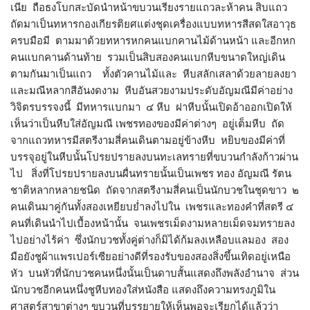
เนีย ถือธงโบกสะบัดนำหน้าขบวนเรียงรายแถวละห้าคน สิบแถว
ถัดมาเป็นทหารกองเกียรติยศแต่งชุดเครื่องแบบทหารสีสดใสอาวุธ
ครบมือมี ตามมาด้วยทหารหกคนแบกคานไม้ด้านหน้า และอีกหก
คนแบกคานด้านท้าย รวมเป็นสิบสองคนแบกหีบขนาดใหญ่เดิน
ตามกันมาเป็นแถว ทั้งตัวคานไม้และ หีบสลักเสลาด้วยลายลงยา
และมณีหลากสีอันงดงาม หีบอันสวยงามประดับอัญมณีมีค่าอย่าง
วิจิตรบรรจงนี้ มีทหารแบกมา ๔ หีบ ฝาหีบนั้นเปิดอ้าออกเปิดให้
เห็นว่าเป็นหีบใส่อัญมณี เพชรทองของมีค่าต่างๆ อยู่เต็มหีบ ถัด
จากแถวทหารมีสตรีงามสี่คนเดินตามอยู่ข้างหีบ หยิบของมีค่าที่
บรรจุอยู่ในหีบนั้นโปรยปรายลงบนทะเลทรายที่ขบวนกำลังก้าวผ่าน
ไป สิ่งที่โปรยปรายลงบนผื่นทรายนั้นเป็นเพชร ทอง อัญมณี รัตน
ชาติหลากหลายชนิด ถัดจากสตรีงามสี่คนเป็นนักบวชในชุดขาว ๒
คนเดินมาคู่กันทั้งสองเหยียบย่ำลงไปใน เพชรและทองคำที่สตรี ๔
คนที่เดินนำไปเบื้องหน้านั้น จนเพชรเม็ดงามหลายเม็ดจมทรายลง
ไปอย่างไร้ค่า ซึ่งนักบวชทั้งคู่ต่างก็มิได้ก้มลงเหลือบแลมอง สอง
มือยังชูผ้าแพรเปอร์เซียอย่างดีที่รองรับของสองสิ่งขึ้นเทิดอยู่เหนือ
หัว บนหัวที่นักบวชคนหนึ่งนั้นเป็นดาบสั้นแสดงถึงพลังอำนาจ ส่วน
นักบวชอีกคนหนึ่งชูหีบทองใส่หนังสือ แสดงถึงความทรงภูมิใน
ศาสตร์สาขาต่างๆ ขบวนที่บรรยายให้เห็นพอจะเรียกได้แล้วว่า