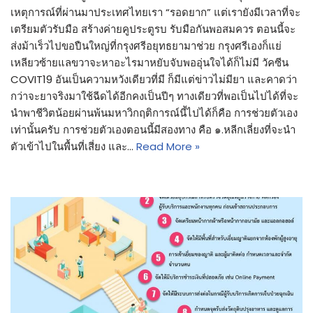
เหตุการณ์ที่ผ่านมาประเทศไทยเรา “รอดยาก” แต่เรายังมีเวลาที่จะ
เตรียมตัวรับมือ สร้างค่ายคูประตูรบ รับมือกันพอสมควร ตอนนี้จะ
ส่งม้าเร็วไปขอปืนใหญ่ที่กรุงศรีอยุทธยามาช่วย กรุงศรีเองก็แย่
เหลียวซ้ายแลขวาจะหาอะไรมาหยับจับพออุ่นใจได้ก็ไม่มี วัคซีน
COVIT19 อันเป็นความหวังเดียวที่มี ก็มีแต่ข่าวไม่มียา และคาดว่า
กว่าจะยาจริงมาใช้ฉีดได้อีกคงเป็นปีๆ ทางเดียวที่พอเป็นไปได้ที่จะ
นำพาชีวิตน้อยผ่านพ้นมหาวิกฤติการณ์นี้ไปได้ก็คือ การช่วยตัวเอง
เท่านั้นครับ การช่วยตัวเองตอนนี้มีสองทาง คือ ๑.หลีกเลี่ยงที่จะนำ
ตัวเข้าไปในพื้นที่เสี่ยง และ…
Read More »