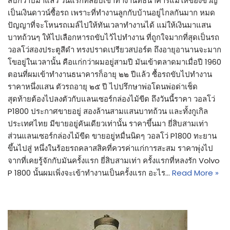
สิบกว่าปีมาแล้ว วันแรกที่สอบเข้าทำงานที่ธนาคารแม่ให้ของขวัญ
เป็นเงินดาวน์ซื้อรถ เพราะที่ทำงานลูกกับบ้านอยู่ไกลกันมาก หมด
ปัญญาที่จะโหนรถเมล์ไปให้ทันเวลาทำงานได้ แม่ให้เงินมาแสน
บาทถ้วนๆ ให้ไปเลือกหารถขับไว้ไปทำงาน ที่ถูกใจมากที่สุดเป็นรถ
วอลโว่สองประตูสีดำ ทรงปราดเปรียวสปอร์ต ถึงอายุอานานจะมาก
โขอยู่ในเวลานั้น คือแก่กว่าผมอยู่สามปี มันเข้าตลาดมาเมื่อปี 1960
ตอนที่ผมเข้าทำงานธนาคารก็อายุ ๒๒ ปีแล้ว ซื้อรถขับไปทำงาน
ราคาหนึ่งแสน ตัวรถอายุ ๒๕ ปี ไปปรึกษาพ่อโดนพ่อด่าเช็ด
สุดท้ายต้องไปลงตัวกับแลนเซอร์กล่องไม้ขีด ถึงวันนี้ราคา วอลโว่
P1800 ประกาศขายอยู่ สองล้านสามแสนบาทถ้วน และทั้งกูเกิล
ประเทศไทย มีขายอยู่คันเดียวเท่านั้น ราคาขึ้นมา ยี่สิบสามเท่า
ส่วนแลนเซอร์กล่องไม้ขีด ขายอยู่หมื่นนิดๆ วอลโว่ P1800 ทะยาน
ขึ้นไปสู่ หนึ่งในร้อยรถคลาสสิคที่ควรค่าแก่การสะสม ราคาพุ่งไป
จากที่เคยรู้จักกับมันครั้งแรก ยี่สิบสามเท่า ครั้งแรกที่หลงรัก Volvo
P 1800 นั้นผมเพิ่งจะเข้าทำงานเป็นครั้งแรก อะไร…
Read More »