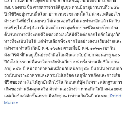
แล้ว” เป็นคำกล่าวสุดท้ายบอกล่ำลาเพื่อนฝูงก่อนจะจากไปอย่าง
สงบของชายชื่อ ศาสตราจารย์ลียุนชุง ท่านมีอายุยาวนานถึง ๒๕๖
ปี มีชีวิตอยู่มาบนผื่นโลก ยาวนานซะขนาดนั้น ไม่น่าจะเหลืออะไร
ค้างคาใจที่ยังไม่เคยพบ ไม่เคยเจอหรือไม่เคยทำมาอีกแล้ว ผิดกับ
คนทั่วๆไปเมื่อรู้ตัวว่าใกล้จะถึงวาระสุดท้ายของชีวิต ต่างก็จะต้อง
ดิ้นรนหาทางที่จะต่อชีวิตของตัวเองให้มีชีวิตต่อออกไปอีกในทุกวิถี
ทางที่จะเป็นไปได้ แต่ท่านเลือกที่จะจากไปอย่างสงบ เรียบง่ายและ
สง่างาม ท่านลี เกิดปี ค.ศ. ๑๖๗๗ ตายเมื่อปี ค.ศ. ๑๙๓๓ เขากิน
มังสวิรัติ ที่กินอยู่เป็นประจำคือโสมจีนและใบบัวบก ตอนอายุ ๒๐๐
ปียังไปบรรยายที่มหาวิทยาลัยซินเกียง ๒๘ ครั้ง ท่านเสียชีวิตตอน
อายุ ๒๕๖ ปี หน้าตาท่าทางเหมือนกับคนอายุ ๕๐ ปีแค่นั้น ท่านบอก
ว่าเป็นเพราะอาหารและความไม่เครียด เหตุที่การเกิดและการเสีย
ชีวิตของท่านไม่ได้ถูกบันทึกไว้ใน กินเนสต์บุ๊ค ก็เพราะหลักฐานการ
เกิดของท่านยังคลุมเครือ ตัวท่านเองอ้างว่า ท่านเกิดในปี คศ.๑๗๓๖
แต่เกิดข้อสงสัยขึ้นเพราะมีหลักฐานว่าท่านเกิดในปี ๑๖๗๗…
Read
More »