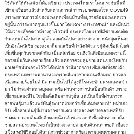
ใช้ศัพท์ให้ทันสมัย ก็ต้องเรียกว่า ประเทศไทยเราโดนกระชับพื้นที่
เข้ามาเรื่อยๆแล้วสำหรับสถานการณ์การระบาดของโรค COVID19
เพราะสถานการณ์ของประเทศเพื่อนบ้านที่อยู่รายล้อมประเทศเรา
อยู่นั้น การระบาดรุนแรงขึ้นมากโดยเฉพาะประเทศพม่า และมีแนว
โน้มว่าจะล๊อคดาวน์ร่างกุ้งเร็ววันนี้ ประเทศไทยเราที่มีชายแดนติด
กันแบบเดินไปมาหาสู่เล็ดลอดกันไปมาอย่างสะดวก หนักสุดเห็นจะ
เป็นอินโดนีเซีย รองลงมาก็มาเลเซียที่กำลังมีตัวเลขผู้ติดเชื้อนิวไฮท์
เพิ่มขึ้นทุกวันจากหลักสิบ เป็นหลักร้อย จนถึงวันที่เขียนบทความนี้
กลายเป็นวันละหลายร้อยแล้ว แต่การควบคุมชายแดนของไทยกับ
มาเลเซียนั้นพอจะไว้ใจได้หน่อย ว่ามีมาตรการเข้มแข็งทั้งสองฝั่ง
ประเทศ แต่ทางพม่าน่าห่วงเพราะมีแนวชายแดนเชื่อมต่อ ยาวต่อ
เนื่องหลายร้อยไมล์ มีความเป็นไปได้สูงที่โรคจะข้ามพรมแดนเข้า
มา ไม่ว่าจะผ่านทางบุคคล หรือ ผ่านทางการปนเปื้อนสินค้า เพราะ
เชื้อรอบสองนี้ไม่ใช่เชื้อดั่งเดิมจากหวู่ฮั่น แต่เป็นเชื้อที่ผ่านการก
ลายพันธุ์มาแล้วแพร่พันธุ์ระบาดง่ายกว่าเชื้อเดิมหลายเท่า พม่าเอง
ก็รับเชื้อสายพันธุ์นี้ผ่านจากชายแดน บังคลาเทศ บังคลาเทศก็รับ
ช่วงต่อมาจากอินเดียอีกต่อหนึ่ง แล้วช่วงเวลาที่เชื้อเดินทางมาถึง
ชายแดนประเทศไทย ก็เป็นช่วงเวลาปลายฝนต้นหนาวพอดี เชื้อจะ
แข็งแรงมีชีวิตอยู่ได้นานกว่าช่วงอากาศร้อน ตามเหตุตามผลตาม