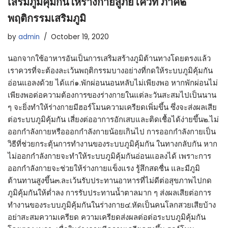
เสริมภูมิคุ้มกันให้ร่างกายสู้ภัยโควิท ภาค๒
พฤติกรรมเสริมภูมิ
by
admin
October 19, 2020
นอกจากใช้อาหารอันเป็นการเสริมสร้างภูมิต้านทางโดยตรงแล้ว
เราควรที่จะต้องละเว้นพฤติกรรมบางอย่างที่กดให้ระบบภูมิคุ้มกัน
อ่อนแอลงด้วย ได้แก่๑.พักผ่อนนอนหลับไม่เพียงพอ หากพักผ่อนไม่
เพียงพอต่อความต้องการของร่างกายในแต่ละวันสะสมไปเป็นนาน
ๆ จะยิ่งทำให้ร่างกายมีฮอร์โมนความเครียดเพิ่มขึ้น ซึ่งจะส่งผลเสีย
ต่อระบบภูมิคุ้มกัน เสี่ยงต่ออาการอักเสบและติดเชื้อได้ง่ายขึ้น๒.ไม่
ออกกำลังกายหรือออกกำลังกายน้อยเกินไป การออกกำลังกายเป็น
วิธีที่ช่วยกระตุ้นการทำงานของระบบภูมิคุ้มกัน ในทางกลับกัน หาก
ไม่ออกกำลังกายจะทำให้ระบบภูมิคุ้มกันอ่อนแอลงได้ เพราะการ
ออกกำลังกายจะช่วยให้ร่างกายแข็งแรง รู้สึกสดชื่น และมีภูมิ
ต้านทานสูงขึ้น๓.ละเว้นรับประทานอาหารที่ไม่ดีต่อสุขภาพไปกด
ภูมิคุ้มกันให้ต่ำลง การรับประทานน้ำตาลมาก ๆ ส่งผลเสียต่อการ
ทำงานของระบบภูมิคุ้มกันในร่างกาย๔.หัดเป็นคนโลกสวยเสียบ้าง
อย่าสะสมความเครียด ความเครียดส่งผลต่อต่อระบบภูมิคุ้มกัน