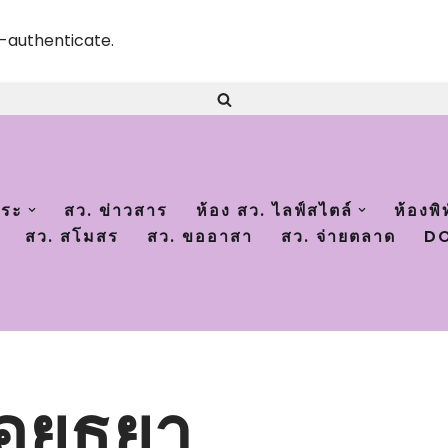
e-authenticate.
าระ
สว. ข่าวสาร
ห้อง สว. ไลฟ์สไตล์
ห้องพิ
สว. สโมสร
สว. ขออาสา
สว. จ่ายตลาด
DO
อยุธยา